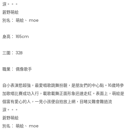
淚。。。
蒼野萌絵
別名： 萌絵、 moe
身高： 165cm
三圍： 32B
職業： 偶像歌手
自小表演慾超強，最愛唱歌跳舞扮靚，是朋友們的中心點。16歲時參
加歌唱比賽成功入行，載歌載舞正面形象迅速走紅。表面上，萌絵是
個富有愛心的人，一見小孩便自拍放上網，目睹災難會難過流
淚。。。
蒼野萌絵
別名： 萌絵、 moe