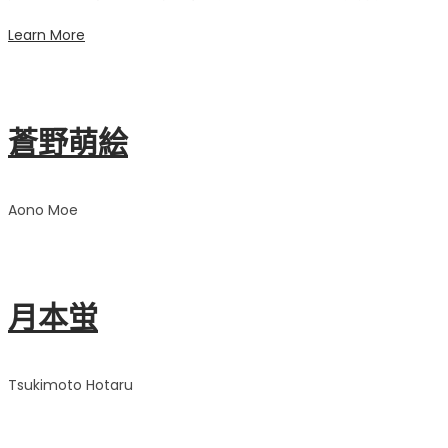
Learn More
蒼野萌絵
Aono Moe
月本蛍
Tsukimoto Hotaru