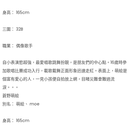
身高： 165cm
三圍： 32B
職業： 偶像歌手
自小表演慾超強，最愛唱歌跳舞扮靚，是朋友們的中心點。16歲時參
加歌唱比賽成功入行，載歌載舞正面形象迅速走紅。表面上，萌絵是
個富有愛心的人，一見小孩便自拍放上網，目睹災難會難過流
淚。。。
蒼野萌絵
別名： 萌絵、 moe
身高： 165cm