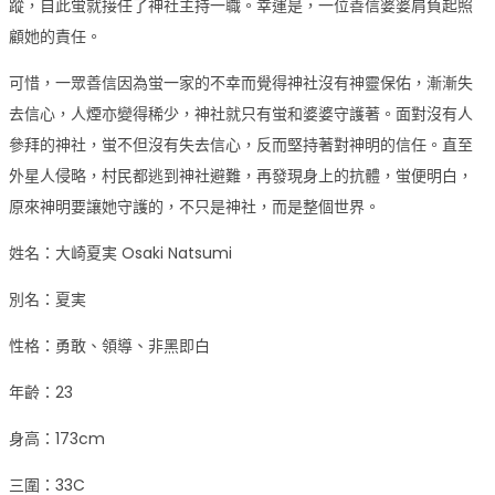
蹤，自此蛍就接任了神社主持一職。幸運是，一位善信婆婆肩負起照
顧她的責任。
可惜，一眾善信因為蛍一家的不幸而覺得神社沒有神靈保佑，漸漸失
去信心，人煙亦變得稀少，神社就只有蛍和婆婆守護著。面對沒有人
參拜的神社，蛍不但沒有失去信心，反而堅持著對神明的信任。直至
外星人侵略，村民都逃到神社避難，再發現身上的抗體，蛍便明白，
原來神明要讓她守護的，不只是神社，而是整個世界。
姓名：大崎夏実 Osaki Natsumi
別名：夏実
性格：勇敢、領導、非黑即白
年齡：23
身高：173cm
三圍：33C