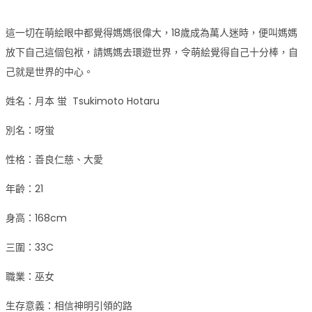
這一切在萌絵眼中都覺得媽媽很偉大，18歲成為萬人迷時，便叫媽媽
放下自己這個包袱，請媽媽去環遊世界，令萌絵覺得自己十分棒，自
己就是世界的中心。
姓名：月本 蛍 Tsukimoto Hotaru
別名：呀蛍
性格：善良仁慈、大愛
年齡：21
身高：168cm
三圍：33C
職業：巫女
生存意義：相信神明引領的路