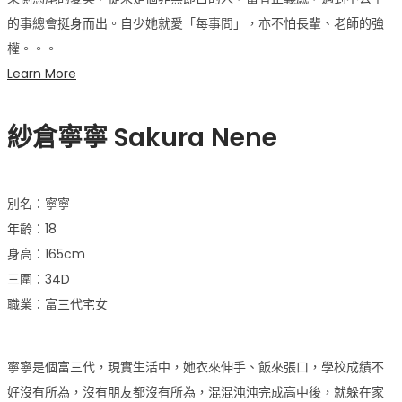
的事總會挺身而出。自少她就愛「每事問」，亦不怕長輩、老師的強
權。。。
Learn More
紗倉寧寧
Sakura Nene
別名：寧寧
年齡：18
身高：165cm
三圍：34D
職業：富三代宅女
寧寧是個富三代，現實生活中，她衣來伸手、飯來張口，學校成績不
好沒有所為，沒有朋友都沒有所為，混混沌沌完成高中後，就躲在家