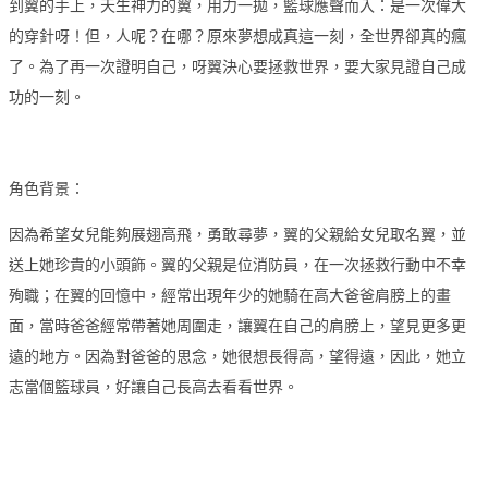
到翼的手上，天生神力的翼，用力一拋，籃球應聲而入：是一次偉大
的穿針呀！但，人呢？在哪？原來夢想成真這一刻，全世界卻真的瘋
了。為了再一次證明自己，呀翼決心要拯救世界，要大家見證自己成
功的一刻。
角色背景：
因為希望女兒能夠展翅高飛，勇敢尋夢，翼的父親給女兒取名翼，並
送上她珍貴的小頭飾。翼的父親是位消防員，在一次拯救行動中不幸
殉職；在翼的回憶中，經常出現年少的她騎在高大爸爸肩膀上的畫
面，當時爸爸經常帶著她周圍走，讓翼在自己的肩膀上，望見更多更
遠的地方。因為對爸爸的思念，她很想長得高，望得遠，因此，她立
志當個籃球員，好讓自己長高去看看世界。