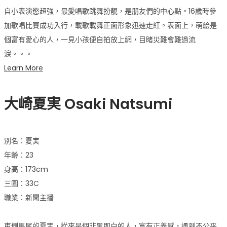
自小表演慾超強，最愛唱歌跳舞扮靚，是朋友們的中心點。16歲時參
加歌唱比賽成功入行，載歌載舞正面形象迅速走紅。表面上，萌絵是
個富有愛心的人，一見小孩便自拍放上網，目睹災難會難過流
淚。。。
Learn More
大崎夏実
Osaki Natsumi
別名：夏実
年齡：23
身高：173cm
三圍：33C
職業：新聞主播
束側馬尾的夏実，從來是個非黑即白的人，富有正義感，遇到不公平