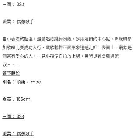
三圍： 32B
職業： 偶像歌手
自小表演慾超強，最愛唱歌跳舞扮靚，是朋友們的中心點。16歲時參
加歌唱比賽成功入行，載歌載舞正面形象迅速走紅。表面上，萌絵是
個富有愛心的人，一見小孩便自拍放上網，目睹災難會難過流
淚。。。
蒼野萌絵
別名： 萌絵、 moe
身高： 165cm
三圍： 32B
職業： 偶像歌手