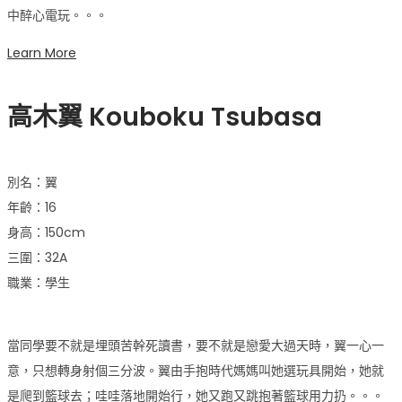
中醉心電玩。。。
Learn More
高木翼
Kouboku Tsubasa
別名：翼
年齡：16
身高：150cm
三圍：32A
職業：學生
當同學要不就是埋頭苦幹死讀書，要不就是戀愛大過天時，翼一心一
意，只想轉身射個三分波。翼由手抱時代媽媽叫她選玩具開始，她就
是爬到籃球去；哇哇落地開始行，她又跑又跳抱著籃球用力扔。。。