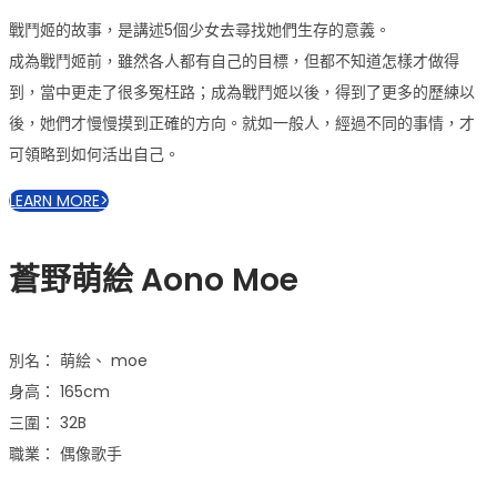
戰鬥姬的故事，是講述5個少女去尋找她們生存的意義。
成為戰鬥姬前，雖然各人都有自己的目標，但都不知道怎樣才做得
到，當中更走了很多冤枉路；成為戰鬥姬以後，得到了更多的歷練以
後，她們才慢慢摸到正確的方向。就如一般人，經過不同的事情，才
可領略到如何活出自己。
LEARN MORE>
蒼野萌絵
Aono Moe
別名： 萌絵、 moe
身高： 165cm
三圍： 32B
職業： 偶像歌手