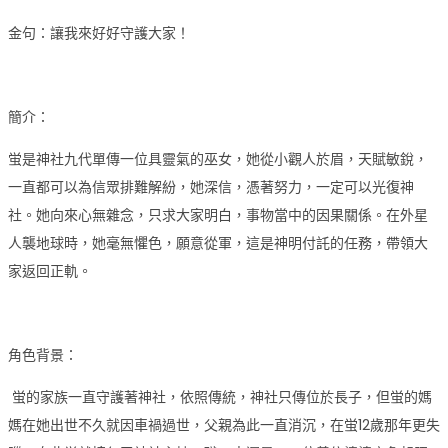
金句：讓我來好好守護大家！
簡介：
蛍是神社九代單傳一位具靈氣的巫女，她從小觀人於眉，天賦敏銳，
一直都可以為信眾排難解紛，她深信，憑著努力，一定可以光復神
社。她向來心無雜念，只求大家明白，事物當中的因果關係。在外星
人襲地球時，她毫無懼色，願意從軍，這是神明付託的任務，帶領大
家返回正軌。
角色背景：
蛍的家族一直守護著神社，依照傳統，神社只傳位於長子，但蛍的媽
媽在她出世不久就因車禍過世，父親為此一直消沉，在蛍12歲那年更失