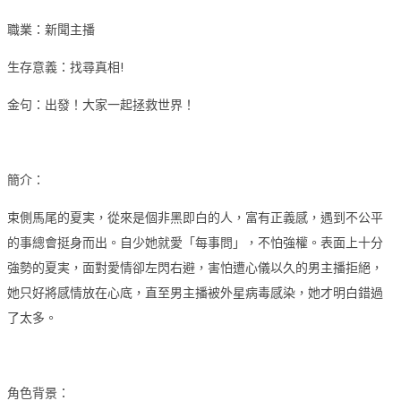
職業：新聞主播
生存意義：找尋真相!
金句：出發！大家一起拯救世界！
簡介：
束側馬尾的夏実，從來是個非黑即白的人，富有正義感，遇到不公平
的事總會挺身而出。自少她就愛「每事問」，不怕強權。表面上十分
強勢的夏実，面對愛情卻左閃右避，害怕遭心儀以久的男主播拒絕，
她只好將感情放在心底，直至男主播被外星病毒感染，她才明白錯過
了太多。
角色背景：