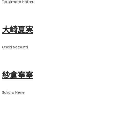
Tsukimoto Hotaru
大崎夏実
Osaki Natsumi
紗倉寧寧
Sakura Nene