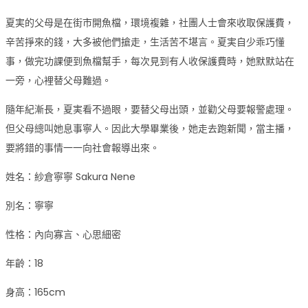
夏実的父母是在街市開魚檔，環境複雜，社團人士會來收取保護費，
辛苦掙來的錢，大多被他們搶走，生活苦不堪言。夏実自少乖巧懂
事，做完功課便到魚檔幫手，每次見到有人收保護費時，她默默站在
一旁，心裡替父母難過。
隨年紀漸長，夏実看不過眼，要替父母出頭，並勸父母要報警處理。
但父母總叫她息事寧人。因此大學畢業後，她走去跑新聞，當主播，
要將錯的事情一一向社會報導出來。
姓名：紗倉寧寧 Sakura Nene
別名：寧寧
性格：內向寡言、心思細密
年齡：18
身高：165cm