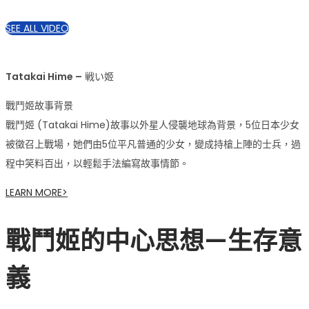
SEE ALL VIDEO
Tatakai Hime –
戦い姬
戰鬥姬故事背景
戰鬥姬 (Tatakai Hime)故事以外星人侵襲地球為背景，5位日本少女
被徵召上戰場，她們由5位平凡普通的少女，變成持槍上陣的士兵，過
程中笑料百出，以輕鬆手法編寫故事情節。
LEARN MORE>
戰鬥姬的中心思想—生存意
義