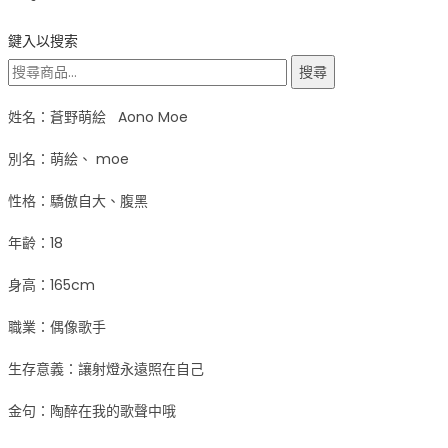
鍵入以搜索
搜
搜尋
尋：
姓名：蒼野萌絵 Aono Moe
別名：萌絵、 moe
性格：驕傲自大、腹黑
年齡：18
身高：165cm
職業：偶像歌手
生存意義：讓射燈永遠照在自己
金句：陶醉在我的歌聲中哦