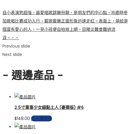
自小表演慾超強，最愛唱歌跳舞扮靚，是朋友們的中心點。16歲時參
加歌唱比賽成功入行，載歌載舞正面形象迅速走紅。表面上，萌絵是
個富有愛心的人，一見小孩便自拍放上網，目睹災難會難過流
淚。。。
Previous slide
Next slide
- 週邊產品 -
2.5寸軍事少女細黏土人 (豪華版) #6
$
148.00
加入購物車