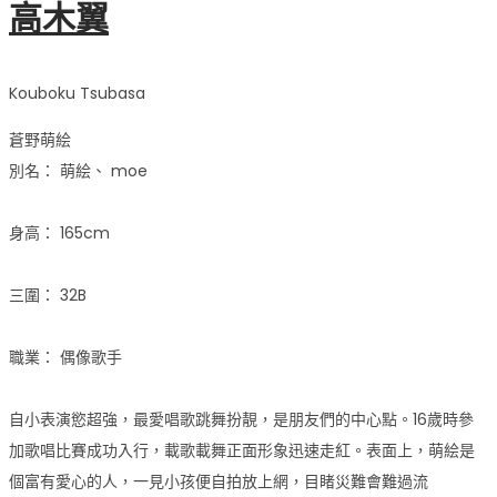
高木翼
Kouboku Tsubasa
蒼野萌絵
別名： 萌絵、 moe
身高： 165cm
三圍： 32B
職業： 偶像歌手
自小表演慾超強，最愛唱歌跳舞扮靚，是朋友們的中心點。16歲時參
加歌唱比賽成功入行，載歌載舞正面形象迅速走紅。表面上，萌絵是
個富有愛心的人，一見小孩便自拍放上網，目睹災難會難過流