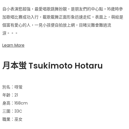
自小表演慾超強，最愛唱歌跳舞扮靚，是朋友們的中心點。16歲時參
加歌唱比賽成功入行，載歌載舞正面形象迅速走紅。表面上，萌絵是
個富有愛心的人，一見小孩便自拍放上網，目睹災難會難過流
淚。。。
Learn More
月本蛍
Tsukimoto Hotaru
別名：呀蛍
年齡：21
身高：168cm
三圍：33C
職業：巫女