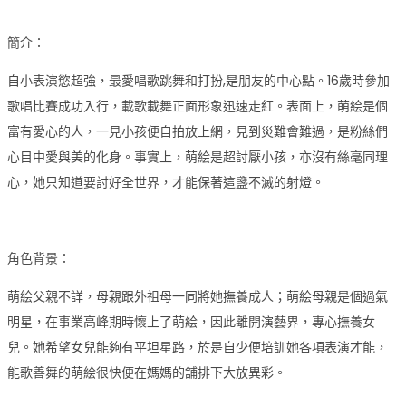
簡介：
自小表演慾超強，最愛唱歌跳舞和打扮,是朋友的中心點。16歲時參加
歌唱比賽成功入行，載歌載舞正面形象迅速走紅。表面上，萌絵是個
富有愛心的人，一見小孩便自拍放上網，見到災難會難過，是粉絲們
心目中愛與美的化身。事實上，萌絵是超討厭小孩，亦沒有絲毫同理
心，她只知道要討好全世界，才能保著這盞不滅的射燈。
角色背景：
萌絵父親不詳，母親跟外祖母一同將她撫養成人；萌絵母親是個過氣
明星，在事業高峰期時懷上了萌絵，因此離開演藝界，專心撫養女
兒。她希望女兒能夠有平坦星路，於是自少便培訓她各項表演才能，
能歌善舞的萌絵很快便在媽媽的舖排下大放異彩。