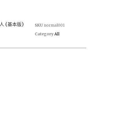
人 (基本版)
SKU
normal001
Category
All