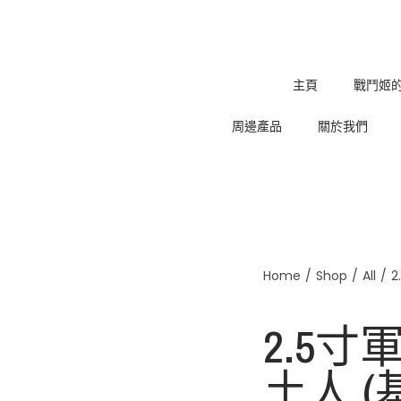
主頁
戰鬥姬
周邊產品
關於我們
Home
/
Shop
/
All
/
2
2.5
土人 (