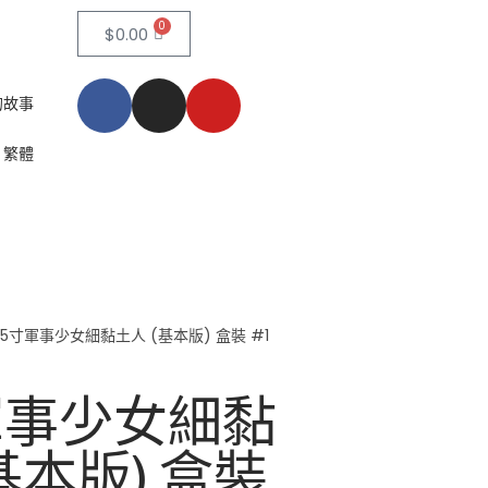
0
$
0.00
的故事
繁體
.5寸軍事少女細黏土人 (基本版) 盒裝 #1
寸軍事少女細黏
基本版) 盒裝